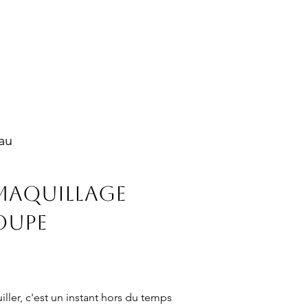
English speaker
Contact
au
Maquillage
oupe
ler, c'est un instant hors du temps 