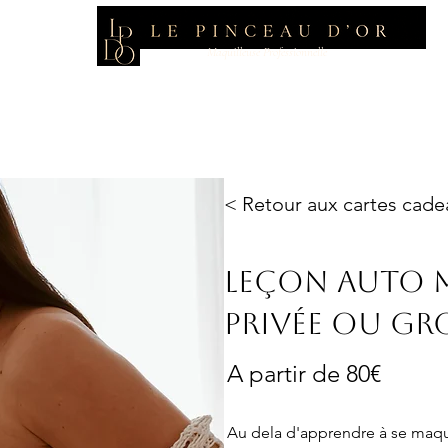
Maquilleuse Professionnelle
Photos & Vidéos
Favoris
FAQ
< Retour aux cartes cade
Leçon Auto 
privée ou gr
A partir de 80€
Au dela d'apprendre à se maquil