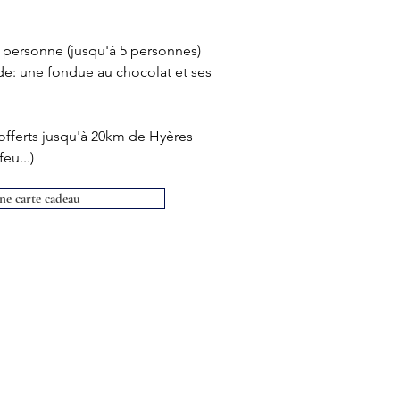
 personne (jusqu'à 5 personnes)
e: une fondue au chocolat et ses 
offerts jusqu'à 20km de Hyères 
eu...)
une carte cadeau